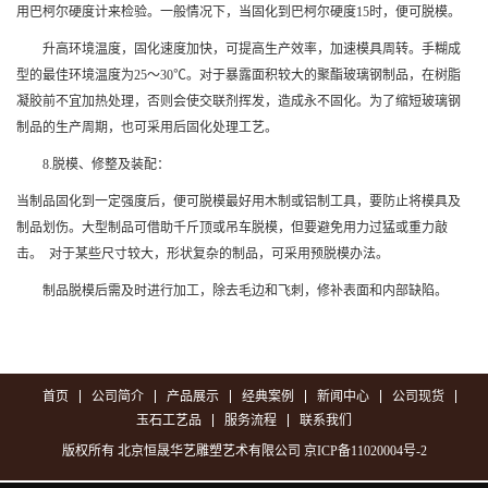
用巴柯尔硬度计来检验。一般情况下，当固化到巴柯尔硬度15时，便可脱模。
升高环境温度，固化速度加快，可提高生产效率，加速模具周转。手糊成
型的最佳环境温度为25～30℃。对于暴露面积较大的聚酯玻璃钢制品，在树脂
凝胶前不宜加热处理，否则会使交联剂挥发，造成永不固化。为了缩短玻璃钢
制品的生产周期，也可采用后固化处理工艺。
8.脱模、修整及装配：
当制品固化到一定强度后，便可脱模最好用木制或铝制工具，要防止将模具及
制品划伤。大型制品可借助千斤顶或吊车脱模，但要避免用力过猛或重力敲
击。 对于某些尺寸较大，形状复杂的制品，可采用预脱模办法。
制品脱模后需及时进行加工，除去毛边和飞刺，修补表面和内部缺陷。
首页
公司简介
产品展示
经典案例
新闻中心
公司现货
玉石工艺品
服务流程
联系我们
版权所有 北京恒晟华艺雕塑艺术有限公司
京ICP备11020004号-2