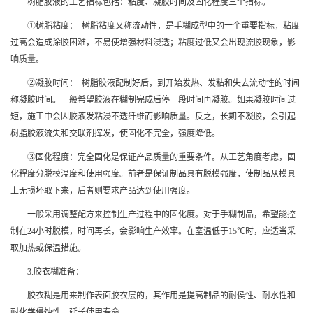
树脂胶液的工艺指标包括：粘度、凝胶时间及固化程度三个指标。
①树脂粘度： 树脂粘度又称流动性，是手糊成型中的一个重要指标，粘度
过高会造成涂胶困难，不易使增强材料浸透；粘度过低又会出现流胶现象，影
响质量。
②凝胶时间： 树脂胶液配制好后，到开始发热、发粘和失去流动性的时间
称凝胶时间。一般希望胶液在糊制完成后停一段时间再凝胶。如果凝胶时间过
短，施工中会因胶液发粘浸不透纤维而影响质量。反之，长期不凝胶，会引起
树脂胶液流失和交联剂挥发，使固化不完全，强度降低。
③固化程度：完全固化是保证产品质量的重要条件。从工艺角度考虑，固
化程度分脱模温度和使用强度。前者是保证制品具有脱模强度，使制品从模具
上无损坏取下来，后者则要求产品达到使用强度。
一般采用调整配方来控制生产过程中的固化度。对于手糊制品，希望能控
制在24小时脱模，时间再长，会影响生产效率。在室温低于15℃时，应适当采
取加热或保温措施。
3.胶衣糊准备：
胶衣糊是用来制作表面胶衣层的，其作用是提高制品的耐侯性、耐水性和
耐化学侵蚀性，延长使用寿命。