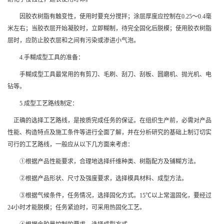
因胶衣树脂有触变性，使用时要充分搅拌；涂层厚度应控制在0.25～0.4毫
米左右；当胶衣层开始凝胶时，立即糊制，待完全固化后脱模；使用胶衣树脂
层时，应防止胶衣层和之间有污染或渗进小气泡。
4.手糊成型工具的准备：
手糊成型工具最常用的有剪刀、毛刷、刮刀、刮板、圆磨机、抛光机、电
钻等。
5.成型工艺路线制定：
正确的选择工艺路线，是按质完成任务的保证。在组织生产前，必需对产品
性能、构造特点及施工条件等进行全面了解，并在分析研究的基础上制订切实
可行的工艺路线，一般应从以下几方面来考虑：
①根据产品性能要求，合理地选择纤维种类、树脂配方及铺糊方法。
②根据产品形状、尺寸及强度要求，选择模具材料、成型方法。
③根据气候条件，任务情况，选择固化方式。15℃以上常温固化，要经过
24小时才能脱模；任务紧迫时，可采用热固化工艺。