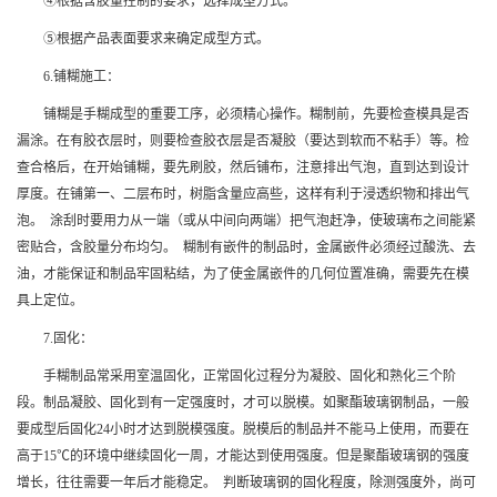
④根据含胶量控制的要求，选择成型方式。
⑤根据产品表面要求来确定成型方式。
6.铺糊施工：
铺糊是手糊成型的重要工序，必须精心操作。糊制前，先要检查模具是否
漏涂。在有胶衣层时，则要检查胶衣层是否凝胶（要达到软而不粘手）等。检
查合格后，在开始铺糊，要先刷胶，然后铺布，注意排出气泡，直到达到设计
厚度。在铺第一、二层布时，树脂含量应高些，这样有利于浸透织物和排出气
泡。 涂刮时要用力从一端（或从中间向两端）把气泡赶净，使玻璃布之间能紧
密贴合，含胶量分布均匀。 糊制有嵌件的制品时，金属嵌件必须经过酸洗、去
油，才能保证和制品牢固粘结，为了使金属嵌件的几何位置准确，需要先在模
具上定位。
7.固化：
手糊制品常采用室温固化，正常固化过程分为凝胶、固化和熟化三个阶
段。制品凝胶、固化到有一定强度时，才可以脱模。如聚酯玻璃钢制品，一般
要成型后固化24小时才达到脱模强度。脱模后的制品并不能马上使用，而要在
高于15℃的环境中继续固化一周，才能达到使用强度。但是聚酯玻璃钢的强度
增长，往往需要一年后才能稳定。 判断玻璃钢的固化程度，除测强度外，尚可