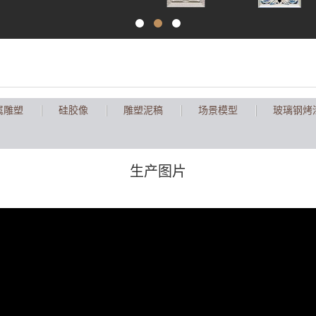
属雕塑
硅胶像
雕塑泥稿
场景模型
玻璃钢烤
生产图片